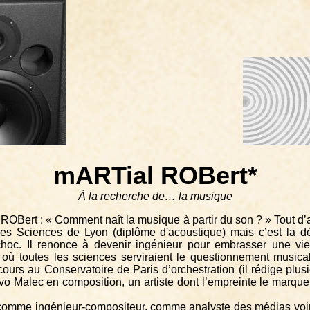
mARTial ROBert*
À la recherche de… la musique
OBert : « Comment naît la musique à partir du son ? » Tout d
 des Sciences de Lyon (diplôme d'acoustique) mais c’est la 
 choc. Il renonce à devenir ingénieur pour embrasser une vie 
, où toutes les sciences serviraient le questionnement musical
urs au Conservatoire de Paris d’orchestration (il rédige plusie
vo Malec en composition, un artiste dont l’empreinte le marque 
is comme ingénieur-compositeur, comme analyste des médias voire 